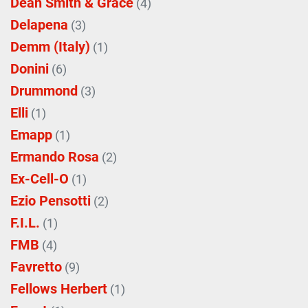
Dean Smith & Grace
(4)
Delapena
(3)
Demm (Italy)
(1)
Donini
(6)
Drummond
(3)
Elli
(1)
Emapp
(1)
Ermando Rosa
(2)
Ex-Cell-O
(1)
Ezio Pensotti
(2)
F.I.L.
(1)
FMB
(4)
Favretto
(9)
Fellows Herbert
(1)