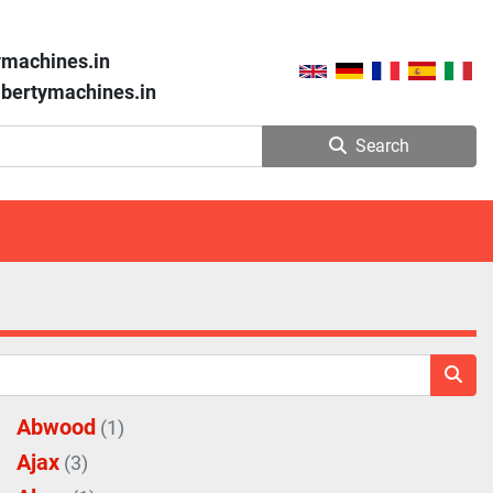
ymachines.in
libertymachines.in
Search
Abwood
(1)
Ajax
(3)