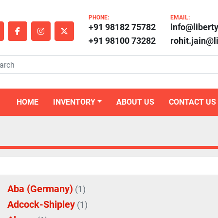
PHONE:
EMAIL:
+91 98182 75782
info@libert
outube
facebook
instagram
twitter
+91 98100 73282
rohit.jain@
HOME
INVENTORY
ABOUT US
CONTACT US
Aba (Germany)
(1)
Adcock-Shipley
(1)